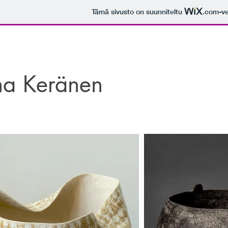
Tämä sivusto on suunniteltu
.com
-v
na Keränen